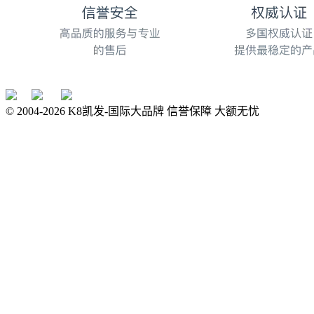
© 2004-
2026
K8凯发-国际大品牌 信誉保障 大额无忧