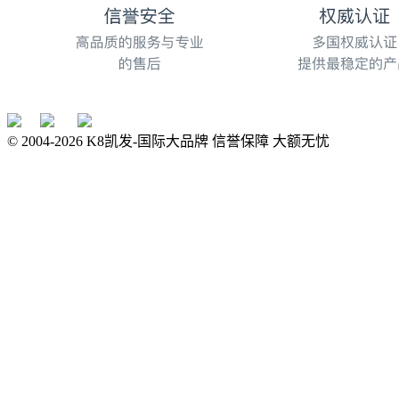
© 2004-
2026
K8凯发-国际大品牌 信誉保障 大额无忧