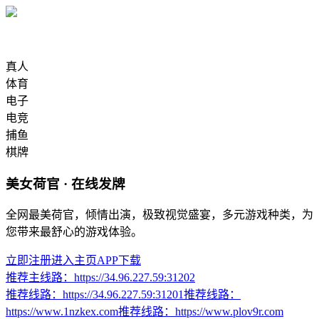
真人
体育
电子
电竞
捕鱼
棋牌
美女荷官 · 在线发牌
全网最美荷官，倾情出演，极致视觉盛宴，多元游戏种类，为
您带来最舒心的游戏体验。
立即注册
进入主页
APP下载
推荐主线路：
https://34.96.227.59:31202
推荐线路：
https://34.96.227.59:31201
推荐线路：
https://www.1nzkex.com
推荐线路：
https://www.plov9r.com