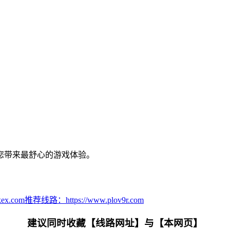
您带来最舒心的游戏体验。
kex.com
推荐线路：
https://www.plov9r.com
建议同时收藏【线路网址】与【本网页】