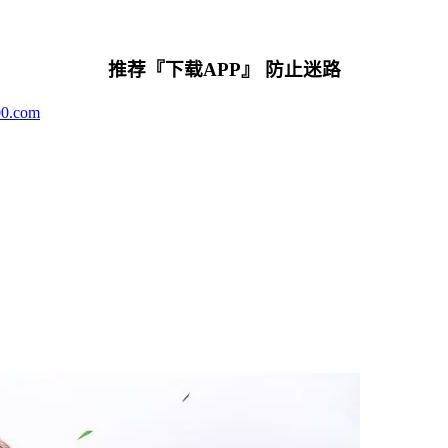
推荐『下载APP』 防止迷路
00.com