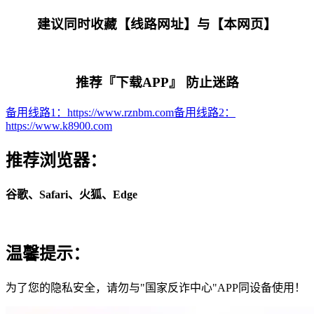
建议同时收藏【线路网址】与【本网页】
推荐『下载APP』 防止迷路
备用线路
1
：
https://www.rznbm.com
备用线路
2
：
https://www.k8900.com
推荐浏览器：
谷歌、Safari、火狐、Edge
温馨提示：
为了您的隐私安全，请勿与"国家反诈中心"APP同设备使用！